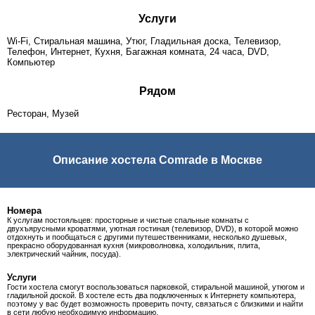
Услуги
Wi-Fi, Стиральная машина, Утюг, Гладильная доска, Телевизор,
Телефон, Интернет, Кухня, Багажная комната, 24 часа, DVD,
Компьютер
Рядом
Ресторан, Музей
Описание хостела Comrade в Москве
Номера
К услугам постояльцев: просторные и чистые спальные комнаты с
двухъярусными кроватями, уютная гостиная (телевизор, DVD), в которой можно
отдохнуть и пообщаться с другими путешественниками, несколько душевых,
прекрасно оборудованная кухня (микроволновка, холодильник, плита,
электрический чайник, посуда).
Услуги
Гости хостела смогут воспользоваться парковкой, стиральной машиной, утюгом и
гладильной доской. В хостеле есть два подключенных к Интернету компьютера,
поэтому у вас будет возможность проверить почту, связаться с близкими и найти
в сети любую необходимую информацию.