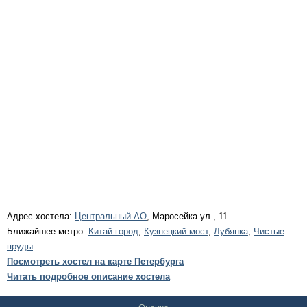
Адрес хостела:
Центральный АО
, Маросейка ул., 11
Ближайшее метро:
Китай-город
,
Кузнецкий мост
,
Лубянка
,
Чистые
пруды
Посмотреть хостел на карте Петербурга
Читать подробное описание хостела