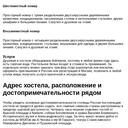
Шестиместный номер
Просторный номер с тремя раздельными двухъярусными деревянными
кроватями, кондиционером, письменным столом и несколькими стульями, двумя
шкафами и большими окнами. Санузел и душевая на этаже.
Восьмиместный номер
Просторный номер с четырьмя раздельными двухъярусными деревянными
кроватями, кондиционером, стульями, вешалками для одежды и двумя большими
окнами. Санузел и душевая на этаже.
Услуги
Душевая в хостеле оборудована бойлером, поэтому в любое время года здесь
есть горячая вода. Постельное белье входит в стоимость проживания. За
отдельную оплату можно заказать трасфер от/до аэропортов или вокзалов,
оформить приглашение в Россию или регистрацию в Москве, позвонить в любой
уголок мира, получить услуги прачечной и экскурсовода.
Адрес хостела, расположение и
достопримечательности рядом
Чтобы увидеть основные достопримечательности столицы России постояльцам
хостела не придется далеко ходить: все главные символы страны расположены в
пределах шаговой доступности. Четверть часа пешком отделяют гостей от
Красной площади и Кремля, собора Богоявления и храма Василия Блаженного,
Исторического музея и Александровского сада. За пять минут можно дойти от
хостела до МХАТов им.А.Чехова и им.М.Горького, театра Станиславского-
Немировича-Данченко и Пушкинской площади.