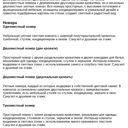
многоместные номера с деревянными двухъярусными кроватями, но и несколько
двухместных уютных комнат. Все номера просторные, с высокими потолками и
функциональной мебелью, оснащены кондиционерами, а уникальный дизайн и
грамотно подобранные картины на стенах создают светлый и радостный вид.
Номера
Одноместный номер
Небольшая уютная светлая комната с широкой полутораспальной кроватью,
тумбочкой, стулом, кондиционером и окном. Санузел и душевая на этаже.
Двухместный номер (две кровати)
Просторный номер с двумя раздельными кроватями и двумя комодами для белья,
вешалками для одежды, кондиционером, стулом и зеркалом. Интерьер комнаты
выдержан в светлых тонах с использованием синего и голубого текстиля. Санузел
и душевая на этаже.
Двухместный номер (двуспальная кровать)
Уютные номера, каждый из которых выдержан в собственной цветовой гамме. В
комнатах установлены широкие двуспальные кровати с прикроватными
тумбочками, есть небольшой столик со стулом, кондиционер, зеркало и окно.
Санузел и душевая на этаже.
Трехместный номер
Просторный номер с тремя раздельными кроватями, вешалками для одежды,
кондиционером, столиком и стулом, зеркалом и окном. Интерьер комнаты
выдержан в светлых тонах с использованием яркого оранжевого текстиля.
Санузел и душевая на этаже.